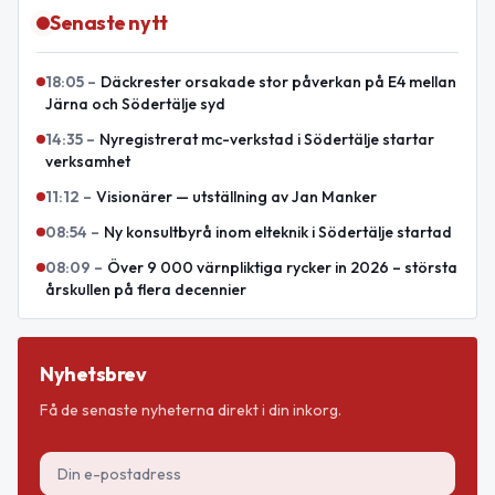
Senaste nytt
18:05
–
Däckrester orsakade stor påverkan på E4 mellan
Järna och Södertälje syd
14:35
–
Nyregistrerat mc-verkstad i Södertälje startar
verksamhet
11:12
–
Visionärer — utställning av Jan Manker
08:54
–
Ny konsultbyrå inom elteknik i Södertälje startad
08:09
–
Över 9 000 värnpliktiga rycker in 2026 – största
årskullen på flera decennier
Nyhetsbrev
Få de senaste nyheterna direkt i din inkorg.