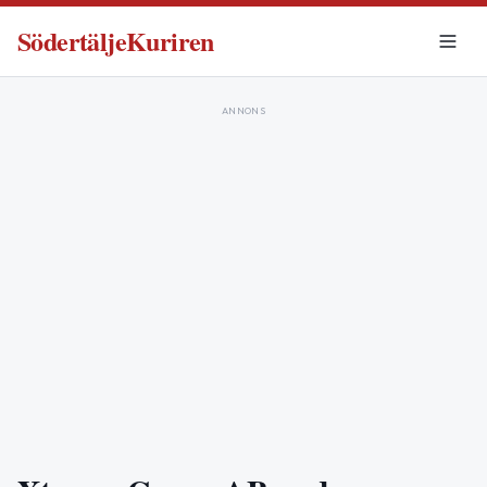
SödertäljeKuriren
ANNONS