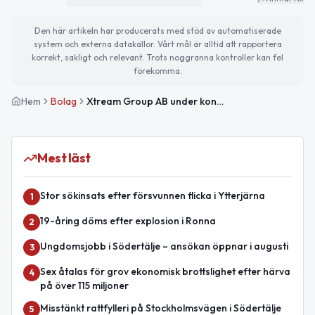
Den här artikeln har producerats med stöd av automatiserade
system och externa datakällor. Vårt mål är alltid att rapportera
korrekt, sakligt och relevant. Trots noggranna kontroller kan fel
förekomma.
Hem
Bolag
Xtream Group AB under konkursförfarande och kapitalförvaltning
Mest läst
Stor sökinsats efter försvunnen flicka i Ytterjärna
1
19-åring döms efter explosion i Ronna
2
Ungdomsjobb i Södertälje – ansökan öppnar i augusti
3
Sex åtalas för grov ekonomisk brottslighet efter härva
4
på över 115 miljoner
Misstänkt rattfylleri på Stockholmsvägen i Södertälje
5