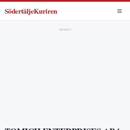
SödertäljeKuriren
ANNONS