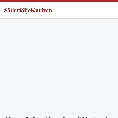
SödertäljeKuriren