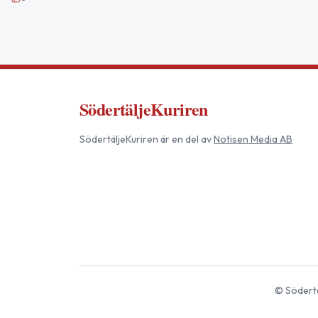
SödertäljeKuriren
SödertäljeKuriren
är en del av
Notisen Media AB
©
Södertä