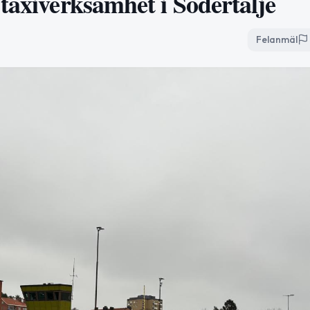
taxiverksamhet i Södertälje
Felanmäl