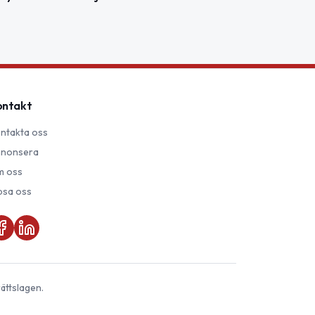
ontakt
ntakta oss
nonsera
 oss
psa oss
ättslagen.