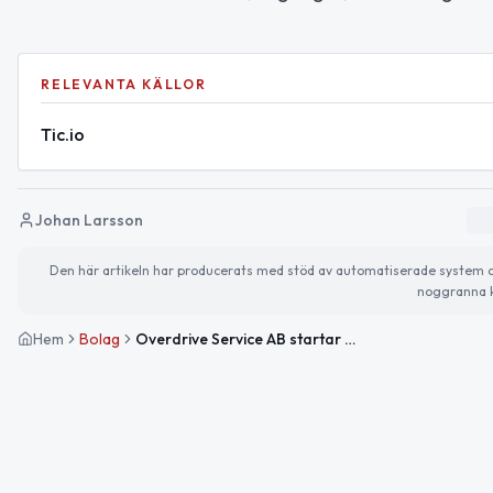
RELEVANTA KÄLLOR
Tic.io
Johan Larsson
Den här artikeln har producerats med stöd av automatiserade system och 
noggranna k
Hem
Bolag
Overdrive Service AB startar taxiverksamhet i Södertälje