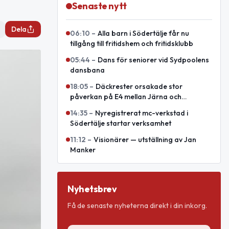
Senaste nytt
Dela
06:10
–
Alla barn i Södertälje får nu
tillgång till fritidshem och fritidsklubb
05:44
–
Dans för seniorer vid Sydpoolens
dansbana
18:05
–
Däckrester orsakade stor
påverkan på E4 mellan Järna och
Södertälje syd
14:35
–
Nyregistrerat mc-verkstad i
Södertälje startar verksamhet
11:12
–
Visionärer — utställning av Jan
Manker
Nyhetsbrev
Få de senaste nyheterna direkt i din inkorg.