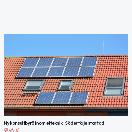
Ny konsultbyrå inom elteknik i Södertälje startad
3
1
1