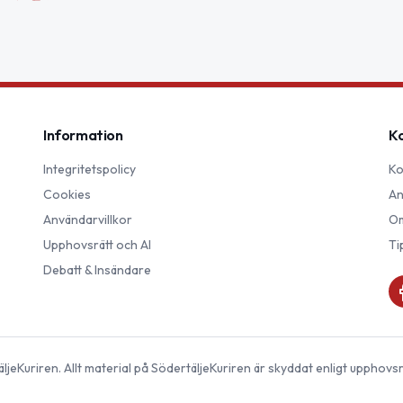
Information
K
Integritetspolicy
Ko
Cookies
An
Användarvillkor
Om
Upphovsrätt och AI
Ti
Debatt & Insändare
ljeKuriren
. Allt material på
SödertäljeKuriren
är skyddat enligt upphovsr