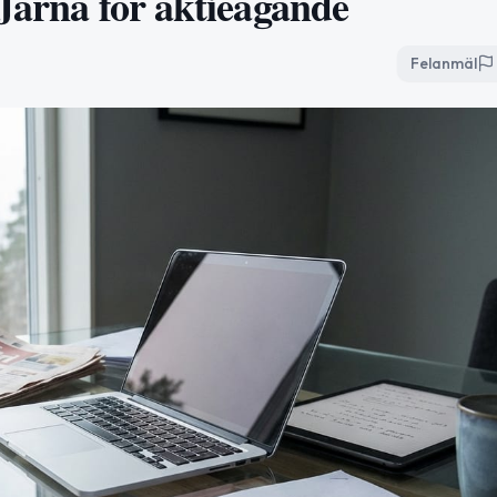
 Järna för aktieägande
Felanmäl