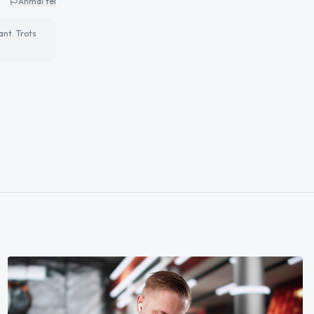
Anmäl fel
ant. Trots