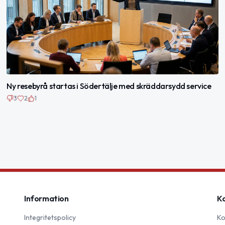
Ny resebyrå startas i Södertälje med skräddarsydd service
3
2
1
Information
K
Integritetspolicy
Ko