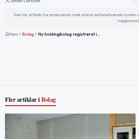
Johan Larsson
Den här artikeln har producerats med stöd av automatiserade system och 
noggranna k
Hem
Bolag
Ny holdingbolag registrerat i Järna för aktieägande
Fler artiklar i
Bolag