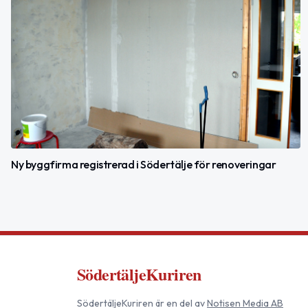
Ny byggfirma registrerad i Södertälje för renoveringar
SödertäljeKuriren
SödertäljeKuriren
är en del av
Notisen Media AB