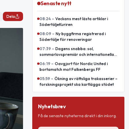
Senaste nytt
Dela
08:24
–
Veckans mest lästa artiklar i
SödertäljeKuriren
08:09
–
Ny byggfirma registrerad i
Södertälje för renoveringar
07:39
–
Dagens snabba: sol,
sommarlovspremiär och internationella
minnesdagar
06:19
–
Oavgjort för Nordic United i
bortamatch mot Falkenbergs FF
05:59
–
Ökning av rättsliga trakasserier –
forskningsprojekt ska kartlägga stödet
Nyhetsbrev
Få de senaste nyheterna direkt i din inkorg.