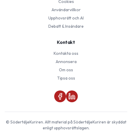
Cookies
Användarvillkor
Upphovsrätt och AI
Debatt & Insändare
Kontakt
Kontakta oss
Annonsera
Om oss
Tipsa oss
©
SödertäljeKuriren
. Allt material på
SödertäljeKuriren
är skyddat
enligt upphovsrättslagen.