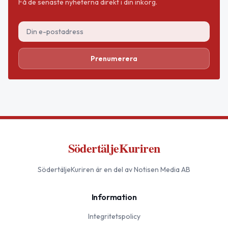
Få de senaste nyheterna direkt i din inkorg.
Prenumerera
SödertäljeKuriren
SödertäljeKuriren
är en del av Notisen Media AB
Information
Integritetspolicy