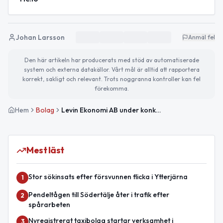
Johan Larsson
Anmäl fel
Den här artikeln har producerats med stöd av automatiserade
system och externa datakällor. Vårt mål är alltid att rapportera
korrekt, sakligt och relevant. Trots noggranna kontroller kan fel
förekomma.
Hem
Bolag
Levin Ekonomi AB under konkursförfarande sedan 2026
Mest läst
Stor sökinsats efter försvunnen flicka i Ytterjärna
1
Pendeltågen till Södertälje åter i trafik efter
2
spårarbeten
Nyregistrerat taxibolag startar verksamhet i
3