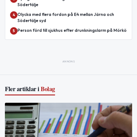
Södertälje
Olycka med flera fordon på E4 mellan Järna och
4
Södertälje syd
Person förd till sjukhus efter drunkningslarm på Mörkö
5
ANNONS
Fler artiklar i
Bolag