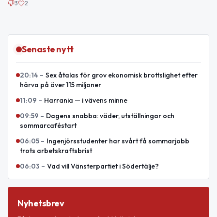
3
2
Senaste nytt
20:14
–
Sex åtalas för grov ekonomisk brottslighet efter
härva på över 115 miljoner
11:09
–
Harrania — i vävens minne
09:59
–
Dagens snabba: väder, utställningar och
sommarcaféstart
06:05
–
Ingenjörsstudenter har svårt få sommarjobb
trots arbetskraftsbrist
06:03
–
Vad vill Vänsterpartiet i Södertälje?
Nyhetsbrev