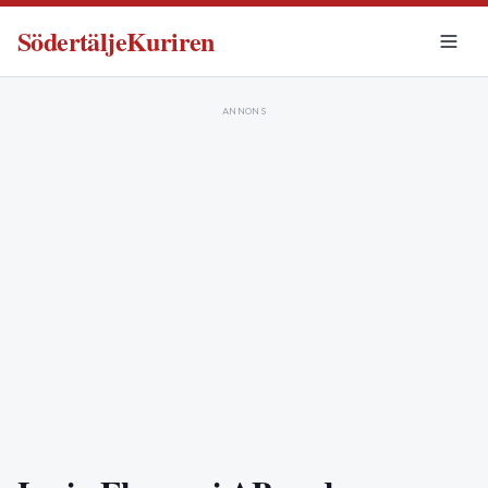
SödertäljeKuriren
ANNONS