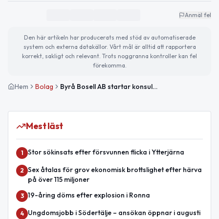
Anmäl fel
Den här artikeln har producerats med stöd av automatiserade
system och externa datakällor. Vårt mål är alltid att rapportera
korrekt, sakligt och relevant. Trots noggranna kontroller kan fel
förekomma.
Hem
Bolag
Byrå Bosell AB startar konsultverksamhet i Södertälje
Mest läst
Stor sökinsats efter försvunnen flicka i Ytterjärna
1
Sex åtalas för grov ekonomisk brottslighet efter härva
2
på över 115 miljoner
19-åring döms efter explosion i Ronna
3
Ungdomsjobb i Södertälje – ansökan öppnar i augusti
4