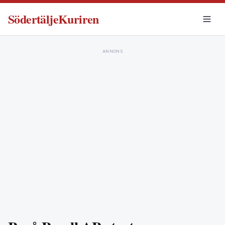
SödertäljeKuriren
ANNONS