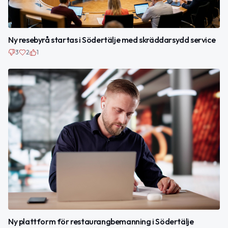
Ny resebyrå startas i Södertälje med skräddarsydd service
3
2
1
Ny plattform för restaurangbemanning i Södertälje