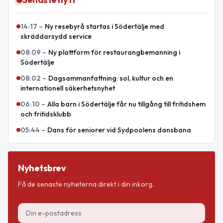
14:17
–
Ny resebyrå startas i Södertälje med
skräddarsydd service
08:09
–
Ny plattform för restaurangbemanning i
Södertälje
08:02
–
Dagsammanfattning: sol, kultur och en
internationell säkerhetsnyhet
06:10
–
Alla barn i Södertälje får nu tillgång till fritidshem
och fritidsklubb
05:44
–
Dans för seniorer vid Sydpoolens dansbana
Nyhetsbrev
Få de senaste nyheterna direkt i din inkorg.