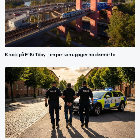
Krock på E18 i Täby – en person uppger nacksmärta