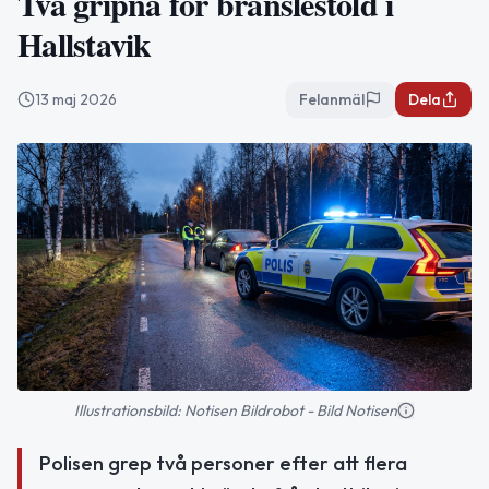
Två gripna för bränslestöld i
Hallstavik
13 maj 2026
Felanmäl
Dela
Illustrationsbild: Notisen Bildrobot - Bild Notisen
Polisen grep två personer efter att flera