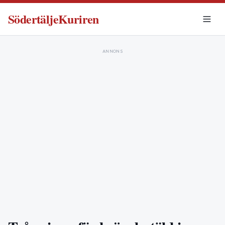
SödertäljeKuriren
ANNONS