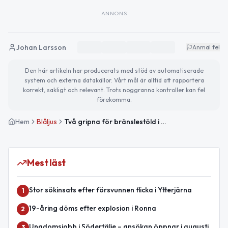
ANNONS
Johan Larsson
Anmäl fel
Den här artikeln har producerats med stöd av automatiserade
system och externa datakällor. Vårt mål är alltid att rapportera
korrekt, sakligt och relevant. Trots noggranna kontroller kan fel
förekomma.
Hem
Blåljus
Två gripna för bränslestöld i Hallstavik
Mest läst
Stor sökinsats efter försvunnen flicka i Ytterjärna
1
19-åring döms efter explosion i Ronna
2
Ungdomsjobb i Södertälje – ansökan öppnar i augusti
3