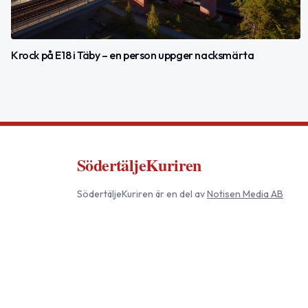
Krock på E18 i Täby – en person uppger nacksmärta
SödertäljeKuriren
SödertäljeKuriren
är en del av
Notisen Media AB