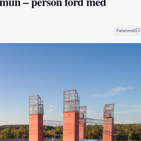
mmun – person förd med
Felanmäl