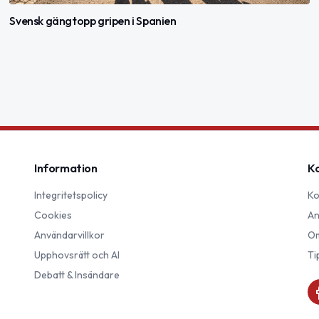
Svensk gängtopp gripen i Spanien
Information
K
Integritetspolicy
Ko
Cookies
An
Användarvillkor
Om
Upphovsrätt och AI
Ti
Debatt & Insändare