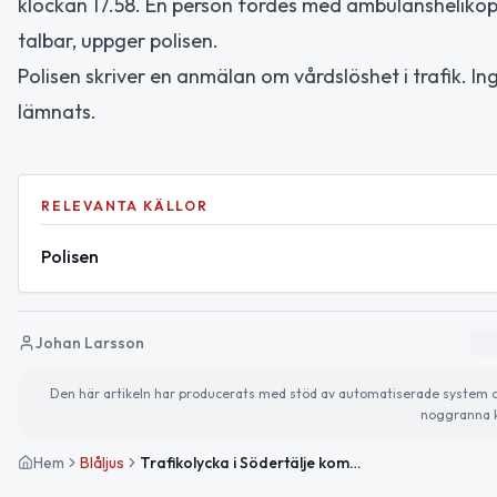
klockan 17.58. En person fördes med ambulanshelikopt
talbar, uppger polisen.
Polisen skriver en anmälan om vårdslöshet i trafik. I
lämnats.
RELEVANTA KÄLLOR
Polisen
Johan Larsson
Den här artikeln har producerats med stöd av automatiserade system och 
noggranna k
Hem
Blåljus
Trafikolycka i Södertälje kommun – person förd med ambulanshelikopter