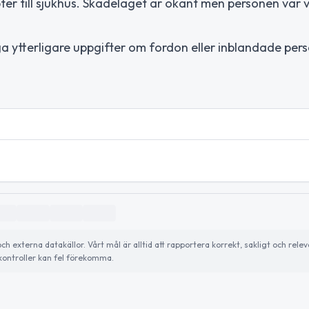
er till sjukhus. Skadeläget är okänt men personen var
nga ytterligare uppgifter om fordon eller inblandade per
externa datakällor. Vårt mål är alltid att rapportera korrekt, sakligt och relev
ontroller kan fel förekomma.