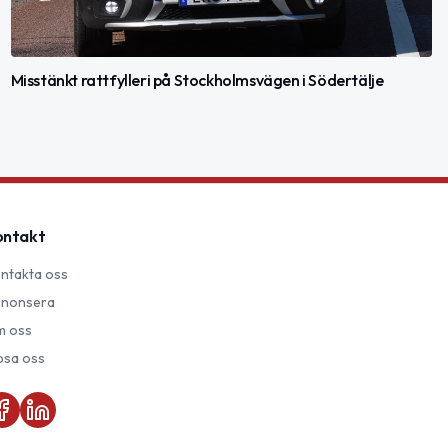
Misstänkt rattfylleri på Stockholmsvägen i Södertälje
ontakt
ntakta oss
nonsera
 oss
psa oss