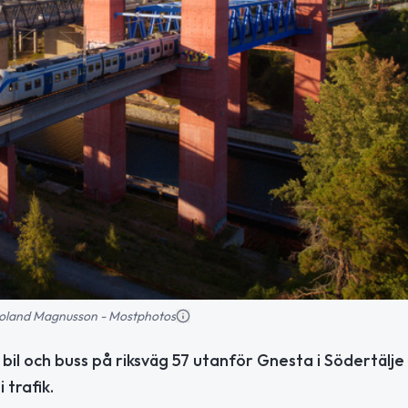
: Roland Magnusson - Mostphotos
n bil och buss på riksväg 57 utanför Gnesta i Södertäl
 trafik.