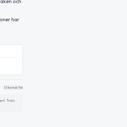
 vaken och
soner har
Anmäl fel
ant. Trots