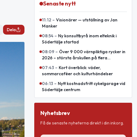
Senaste nytt
11:12
–
Visionärer — utställning av Jan
Manker
Dela
08:54
–
Ny konsultbyrå inom elteknik i
Södertälje startad
08:09
–
Över 9 000 värnpliktiga rycker in
2026 – största årskullen på flera
decennier
07:43
–
Kort överblick: väder,
sommarcaféer och kulturhändelser
06:13
–
Nytt kostnadsfritt cykelgarage vid
Södertälje centrum
Nyhetsbrev
Få de senaste nyheterna direkt i din inkorg.