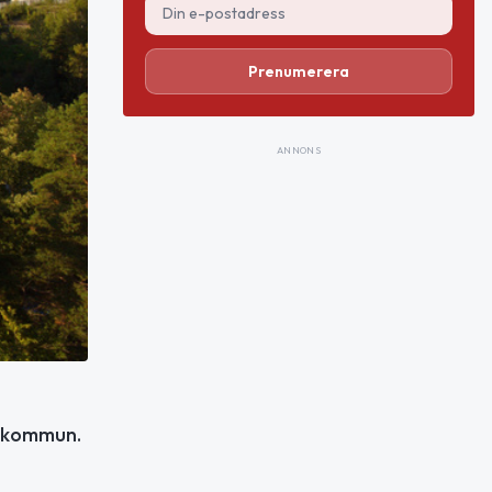
Prenumerera
ANNONS
je kommun.