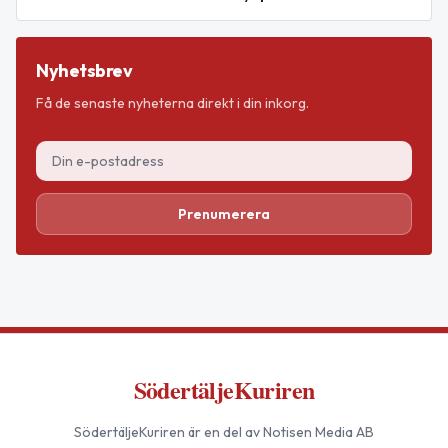
Nyhetsbrev
Få de senaste nyheterna direkt i din inkorg.
Prenumerera
SödertäljeKuriren
SödertäljeKuriren
är en del av Notisen Media AB