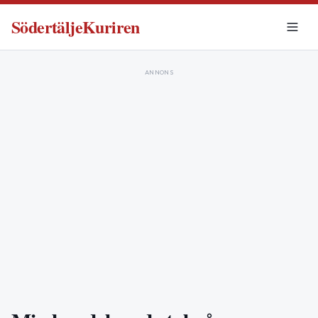
SödertäljeKuriren
ANNONS