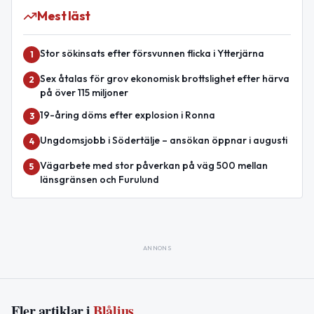
Mest läst
Stor sökinsats efter försvunnen flicka i Ytterjärna
1
Sex åtalas för grov ekonomisk brottslighet efter härva
2
på över 115 miljoner
19-åring döms efter explosion i Ronna
3
Ungdomsjobb i Södertälje – ansökan öppnar i augusti
4
Vägarbete med stor påverkan på väg 500 mellan
5
länsgränsen och Furulund
ANNONS
Fler artiklar i
Blåljus