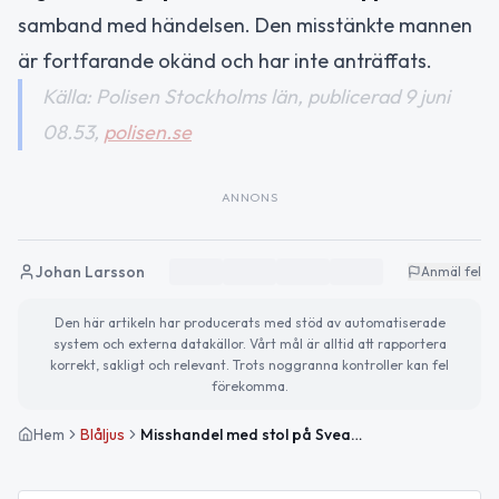
samband med händelsen. Den misstänkte mannen
är fortfarande okänd och har inte anträffats.
Källa: Polisen Stockholms län, publicerad 9 juni
08.53,
polisen.se
ANNONS
Johan Larsson
Anmäl fel
Den här artikeln har producerats med stöd av automatiserade
system och externa datakällor. Vårt mål är alltid att rapportera
korrekt, sakligt och relevant. Trots noggranna kontroller kan fel
förekomma.
Hem
Blåljus
Misshandel med stol på Sveavägen i Stockholm – misstänkt på fri fot