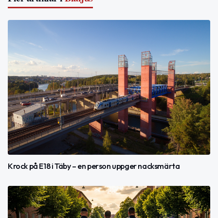
Krock på E18 i Täby – en person uppger nacksmärta