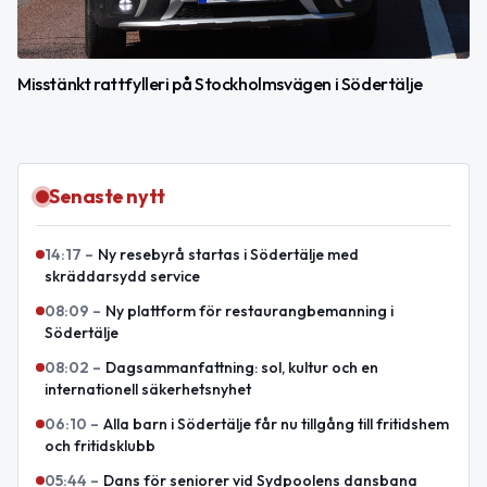
Misstänkt rattfylleri på Stockholmsvägen i Södertälje
Senaste nytt
14:17
–
Ny resebyrå startas i Södertälje med
skräddarsydd service
08:09
–
Ny plattform för restaurangbemanning i
Södertälje
08:02
–
Dagsammanfattning: sol, kultur och en
internationell säkerhetsnyhet
06:10
–
Alla barn i Södertälje får nu tillgång till fritidshem
och fritidsklubb
05:44
–
Dans för seniorer vid Sydpoolens dansbana