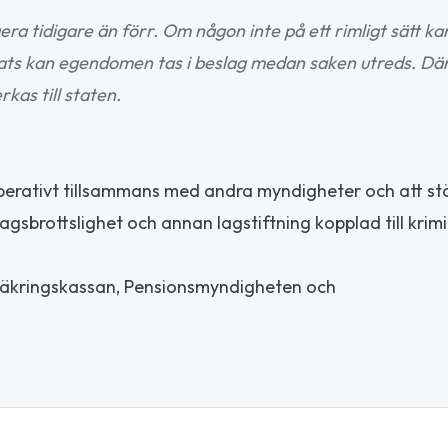
ra tidigare än förr. Om någon inte på ett rimligt sätt ka
rats kan egendomen tas i beslag medan saken utreds. Där
kas till staten.
a operativt tillsammans med andra myndigheter och att st
gsbrottslighet och annan lagstiftning kopplad till krimi
örsäkringskassan, Pensionsmyndigheten och