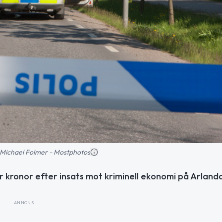
d: Michael Folmer - Mostphotos
er kronor efter insats mot kriminell ekonomi på Arlanda
ANNONS