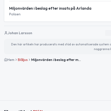
Miljonvärden i beslag efter insats på Arlanda
Polisen
Johan Larsson
Den här artikeln har producerats med stöd av automatiserade system och 
noggranna k
Hem
Blåljus
Miljonvärden i beslag efter myndighetsinsats på Arlanda