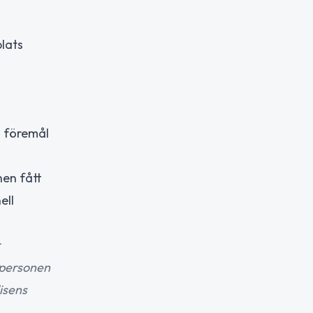
lats
a föremål
nen fått
ell
r
 personen
isens