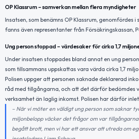
OP Klassrum – samverkan mellan flera myndigheter
Insatsen, som benämns OP Klassrum, genomfördes i s
fanns även representanter från Försäkringskassan,
Ung person stoppad – värdesaker för cirka 1,7 miljon
Under insatsen stoppades bland annat en ung person s
som tillsammans uppskattas vara värda cirka 1,7 miljo
Polisen uppger att personen saknade deklarerad inko
råd med tillgångarna, och att det därför bedömdes v
verksamhet än laglig inkomst. Polisen har därför inle
– När vi möter en väldigt ung person som saknar ty
miljonbelopp väcker det frågor om var tillgångarn
begått brott, men vi har ett ansvar att utreda om e
insatsledare Liam Schoug.