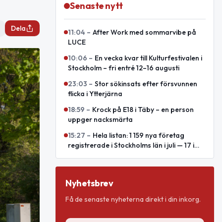
Senaste nytt
Dela
11:04
–
After Work med sommarvibe på
LUCE
10:06
–
En vecka kvar till Kulturfestivalen i
Stockholm – fri entré 12–16 augusti
23:03
–
Stor sökinsats efter försvunnen
flicka i Ytterjärna
18:59
–
Krock på E18 i Täby – en person
uppger nacksmärta
15:27
–
Hela listan: 1 159 nya företag
registrerade i Stockholms län i juli — 17 i
Södertälje
Nyhetsbrev
Få de senaste nyheterna direkt i din inkorg.