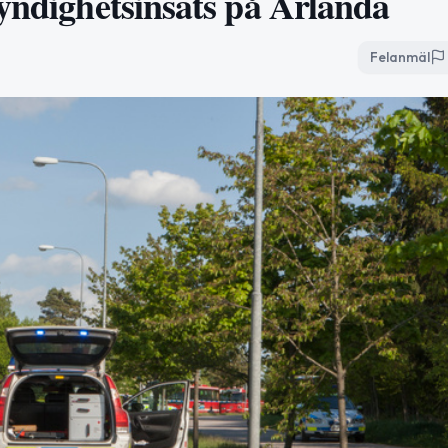
myndighetsinsats på Arlanda
Felanmäl