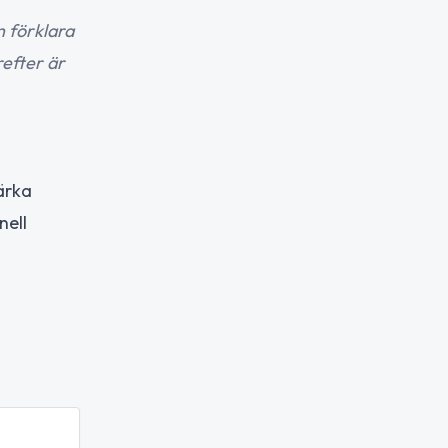
n förklara
efter är
ärka
nell