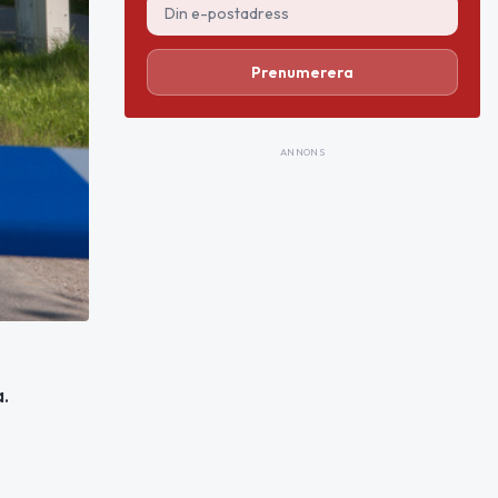
Prenumerera
ANNONS
.