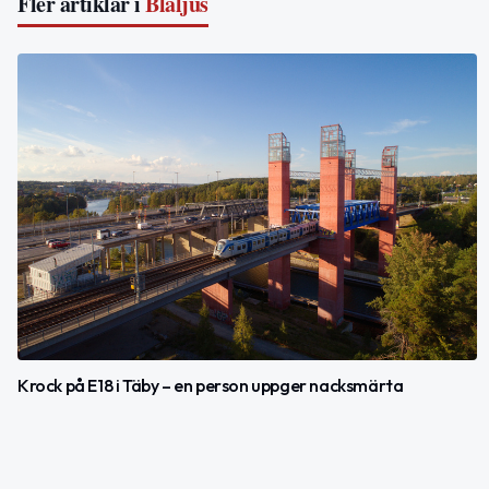
Fler artiklar i
Blåljus
Krock på E18 i Täby – en person uppger nacksmärta