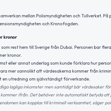
amverkan mellan Polismyndigheten och Tullverket. På p
 Pensionsmyndigheten och Kronofogden.
er kronor
om rest hem till Sverige från Dubai. Personen bar fler
ner kronor.
mst eller annat underlag som kunde förklara hur perso
ara mer sannolikt att värdesakerna kommer från krimin
tt en utredning om självständigt förverkande.
dliga lagliga inkomster men samtidigt bär värdesaker fö
a kommer ifrån. Det behöver inte automatiskt betyda att
gendomen kan kopplas till kriminell verksamhet, säger pol