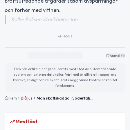
brottsutredande åtgärder såsom avspärrningar
och förhör med vittnen.
Källa: Polisen Stockholms län
ANNONS
Anmäl fel
Den här artikeln har producerats med stöd av automatiserade
system och externa datakällor. Vårt mål är alltid att rapportera
korrekt, sakligt och relevant. Trots noggranna kontroller kan fel
förekomma.
Hem
Blåljus
Man skottskadad i Södertälje – polis utreder försök till mord
Mest läst