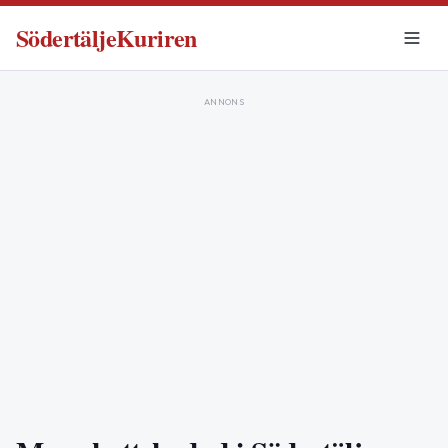
SödertäljeKuriren
ANNONS