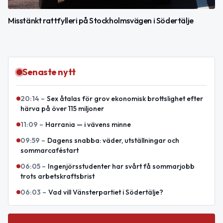
Misstänkt rattfylleri på Stockholmsvägen i Södertälje
Senaste nytt
20:14
–
Sex åtalas för grov ekonomisk brottslighet efter
härva på över 115 miljoner
11:09
–
Harrania — i vävens minne
09:59
–
Dagens snabba: väder, utställningar och
sommarcaféstart
06:05
–
Ingenjörsstudenter har svårt få sommarjobb
trots arbetskraftsbrist
06:03
–
Vad vill Vänsterpartiet i Södertälje?