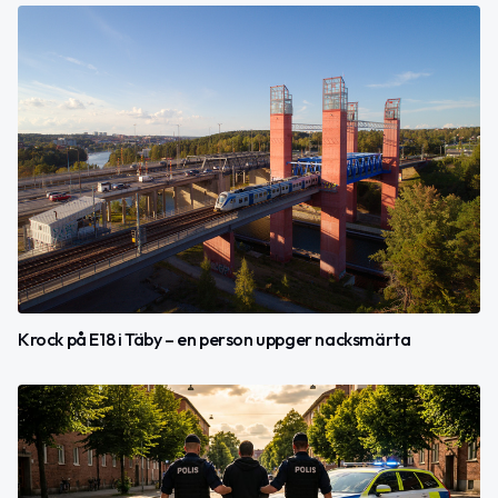
Krock på E18 i Täby – en person uppger nacksmärta