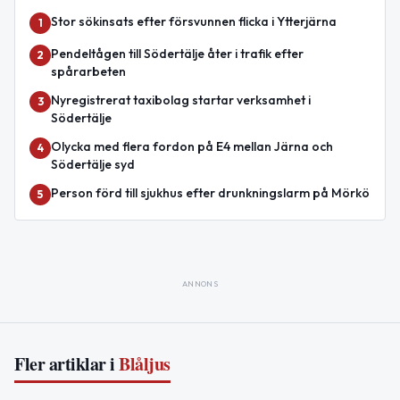
Stor sökinsats efter försvunnen flicka i Ytterjärna
1
Pendeltågen till Södertälje åter i trafik efter
2
spårarbeten
Nyregistrerat taxibolag startar verksamhet i
3
Södertälje
Olycka med flera fordon på E4 mellan Järna och
4
Södertälje syd
Person förd till sjukhus efter drunkningslarm på Mörkö
5
ANNONS
Fler artiklar i
Blåljus