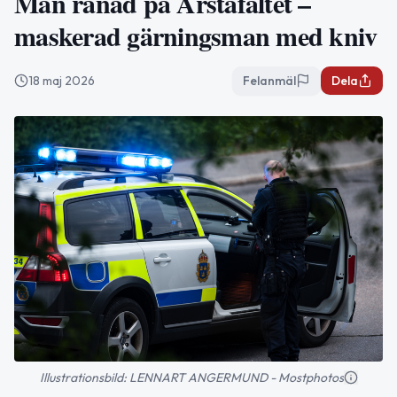
Man rånad på Årstafältet –
maskerad gärningsman med kniv
18 maj 2026
Felanmäl
Dela
Illustrationsbild: LENNART ANGERMUND - Mostphotos