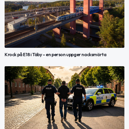
Krock på E18 i Täby – en person uppger nacksmärta