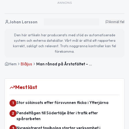
ANNONS
Johan Larsson
Anmäl fel
Den här artikeln har producerats med stöd av automatiserade
system och externa datakällor. Vårt mål är alltid att rapportera
korrekt, sakligt och relevant. Trots noggranna kontroller kan fel
förekomma.
Hem
Blåljus
Man rånad på Årstafältet – maskerad gärningsman med kniv
Mest läst
Stor sökinsats efter försvunnen flicka i Ytterjärna
1
Pendeltågen till Södertälje åter i trafik efter
2
spårarbeten
Nyregistrerat taxibolag startar verksamhet i
3