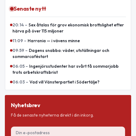
Senaste nytt
20:14
–
Sex åtalas för grov ekonomisk brottslighet efter
härva på över 115 miljoner
11:09
–
Harrania — i vävens minne
09:59
–
Dagens snabba: väder, utställningar och
sommarcaféstart
06:05
–
Ingenjörsstudenter har svårt få sommarjobb
trots arbetskraftsbrist
06:03
–
Vad vill Vänsterpartiet i Södertälje?
Nyhetsbrev
Få de senaste nyheterna direkt i din inkorg.