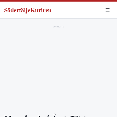
SödertäljeKuriren
ANNONS