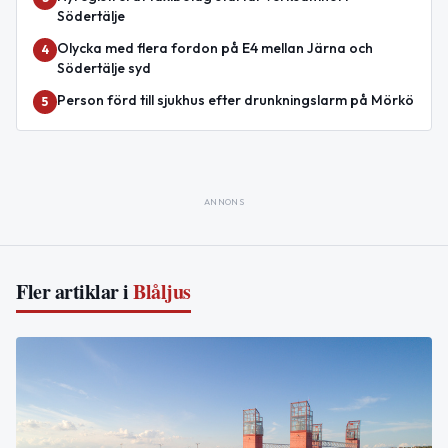
Södertälje
Olycka med flera fordon på E4 mellan Järna och
4
Södertälje syd
Person förd till sjukhus efter drunkningslarm på Mörkö
5
ANNONS
Fler artiklar i
Blåljus