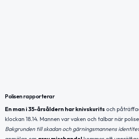
Polisen rapporterar
En man i 35-årsåldern har knivskurits
och påträffad
klockan 18.14. Mannen var vaken och talbar när polis
Bakgrunden till skadan och gärningsmannens identite
anmälan om
grov misshandel
kommer att upprättas