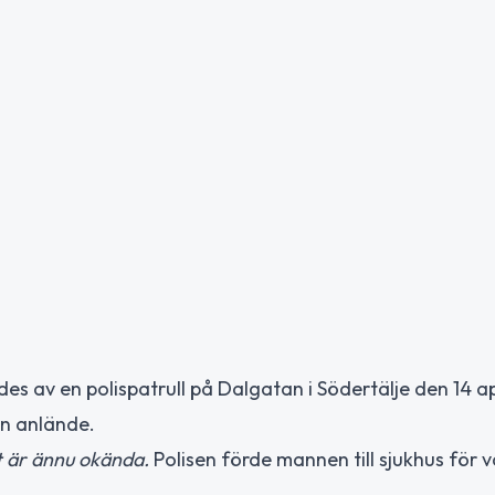
es av en polispatrull på Dalgatan i Södertälje den 14 ap
en anlände.
t är ännu okända.
Polisen förde mannen till sjukhus för v
.