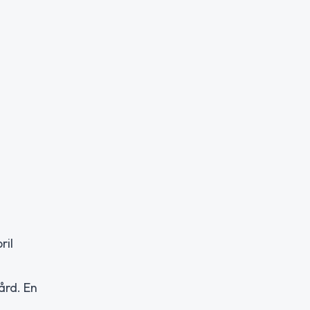
ril
ård. En