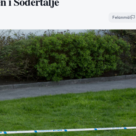
n i Södertälje
Felanmäl