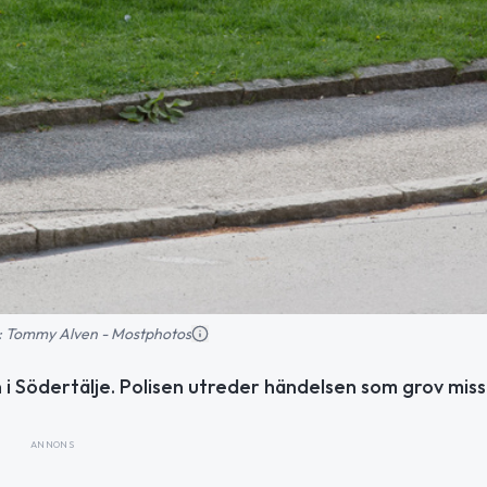
ld: Tommy Alven - Mostphotos
 i Södertälje. Polisen utreder händelsen som grov mis
ANNONS