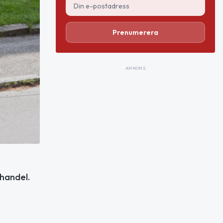
Prenumerera
ANNONS
shandel.