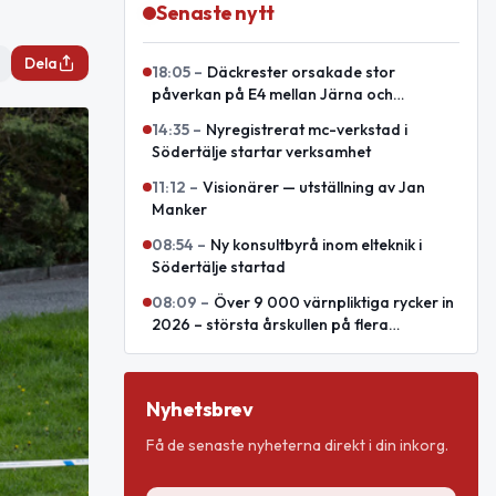
Senaste nytt
Dela
18:05
–
Däckrester orsakade stor
påverkan på E4 mellan Järna och
Södertälje syd
14:35
–
Nyregistrerat mc-verkstad i
Södertälje startar verksamhet
11:12
–
Visionärer — utställning av Jan
Manker
08:54
–
Ny konsultbyrå inom elteknik i
Södertälje startad
08:09
–
Över 9 000 värnpliktiga rycker in
2026 – största årskullen på flera
decennier
Nyhetsbrev
Få de senaste nyheterna direkt i din inkorg.