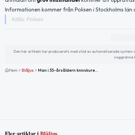
Informationen kommer från Polisen i Stockholms län o
Källa: Polisen
Den här artikeln har producerats med stöd av automatiserade system och 
noggranna k
Hem
Blåljus
Man i 35-årsåldern knivskuren i Södertälje
Fler artiklar i
Blåljus