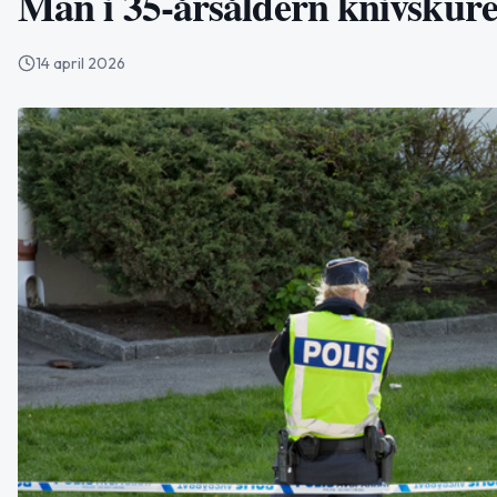
Man i 35-årsåldern knivskure
14 april 2026