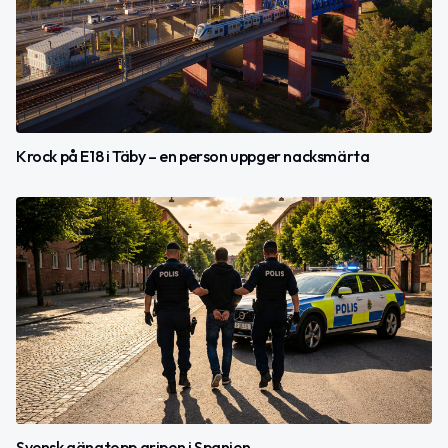
Krock på E18 i Täby – en person uppger nacksmärta
Svensk gängtopp gripen i Spanien