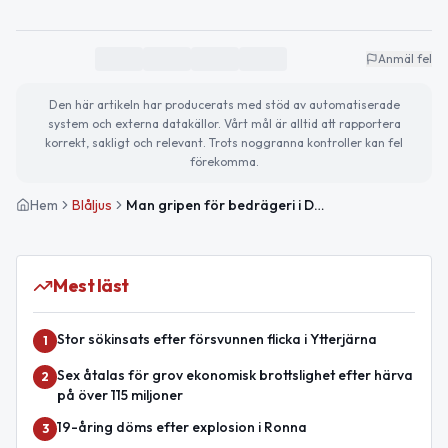
Anmäl fel
Den här artikeln har producerats med stöd av automatiserade
system och externa datakällor. Vårt mål är alltid att rapportera
korrekt, sakligt och relevant. Trots noggranna kontroller kan fel
förekomma.
Hem
Blåljus
Man gripen för bedrägeri i Djursholm
Mest läst
Stor sökinsats efter försvunnen flicka i Ytterjärna
1
Sex åtalas för grov ekonomisk brottslighet efter härva
2
på över 115 miljoner
19-åring döms efter explosion i Ronna
3