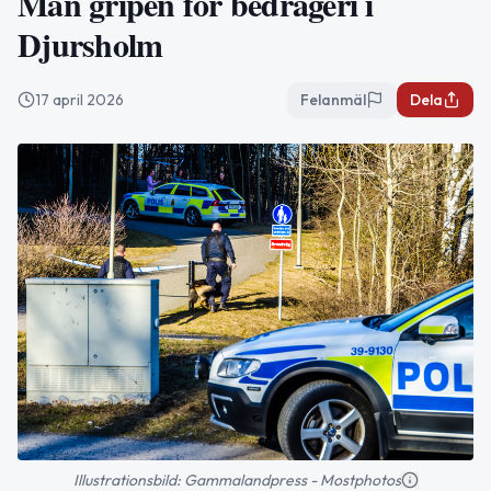
Man gripen för bedrägeri i
Djursholm
17 april 2026
Felanmäl
Dela
Illustrationsbild: Gammalandpress - Mostphotos