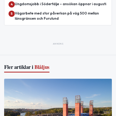
Ungdomsjobb i Södertälje – ansökan öppnar i augusti
4
Vägarbete med stor påverkan på väg 500 mellan
5
länsgränsen och Furulund
ANNONS
Fler artiklar i
Blåljus