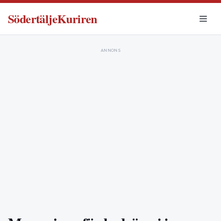
SödertäljeKuriren
ANNONS