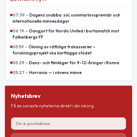
07:39
–
Dagens snabba: sol, sommarlovspremiär och
internationella minnesdagar
06:19
–
Oavgjort för Nordic United i bortamatch mot
Falkenbergs FF
05:59
–
Ökning av rättsliga trakasserier –
forskningsprojekt ska kartlägga stödet
05:29
–
Dans- och filmläger för 9–12-åringar i Ronna
05:27
–
Harrania — i vävens minne
Nyhetsbrev
Få de senaste nyheterna direkt i din inkorg.