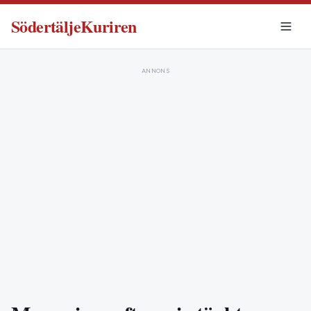
SödertäljeKuriren
ANNONS