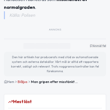
normalgraden
.
Källa: Polisen
ANNONS
Anmäl fel
Den här artikeln har producerats med stöd av automatiserade
system och externa datakällor. Vårt mål är alltid att rapportera
korrekt, sakligt och relevant. Trots noggranna kontroller kan fel
förekomma.
Hem
Blåljus
Man gripen efter misstänkt misshandel på hotell i centrala Södertälje
Mest läst