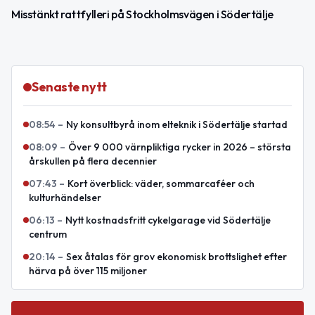
Misstänkt rattfylleri på Stockholmsvägen i Södertälje
Senaste nytt
08:54
–
Ny konsultbyrå inom elteknik i Södertälje startad
08:09
–
Över 9 000 värnpliktiga rycker in 2026 – största
årskullen på flera decennier
07:43
–
Kort överblick: väder, sommarcaféer och
kulturhändelser
06:13
–
Nytt kostnadsfritt cykelgarage vid Södertälje
centrum
20:14
–
Sex åtalas för grov ekonomisk brottslighet efter
härva på över 115 miljoner