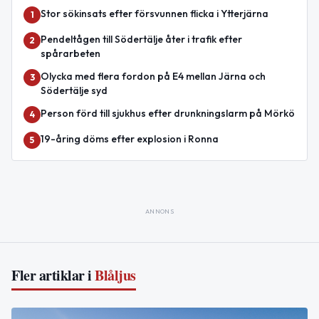
Stor sökinsats efter försvunnen flicka i Ytterjärna
1
Pendeltågen till Södertälje åter i trafik efter
2
spårarbeten
Olycka med flera fordon på E4 mellan Järna och
3
Södertälje syd
Person förd till sjukhus efter drunkningslarm på Mörkö
4
19-åring döms efter explosion i Ronna
5
ANNONS
Fler artiklar i
Blåljus