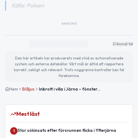
Källa: Polisen
ANNONS
Anmäl fel
Den här artikeln har producerats med stöd av automatiserade
system och externa datakällor. Vårt mål är alltid att rapportera
korrekt, sakligt och relevant. Trots noggranna kontroller kan fel
förekomma.
Hem
Blåljus
Inbrott i villa i Järna – fönster krossat under frånvaro
Mest läst
Stor sökinsats efter försvunnen flicka i Ytterjärna
1