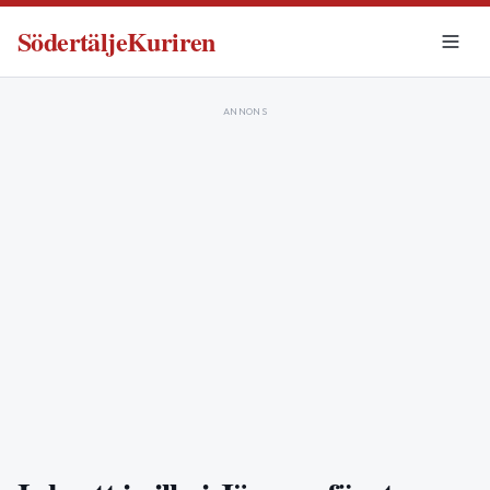
SödertäljeKuriren
ANNONS