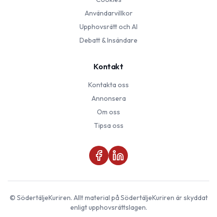
Användarvillkor
Upphovsrätt och AI
Debatt & Insändare
Kontakt
Kontakta oss
Annonsera
Om oss
Tipsa oss
©
SödertäljeKuriren
. Allt material på
SödertäljeKuriren
är skyddat
enligt upphovsrättslagen.