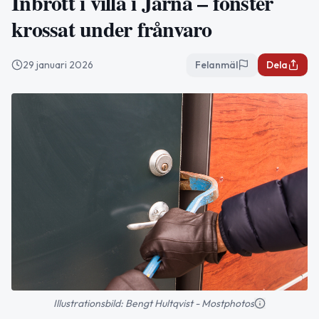
Inbrott i villa i Järna – fönster
krossat under frånvaro
29 januari 2026
Felanmäl
Dela
Illustrationsbild: Bengt Hultqvist - Mostphotos