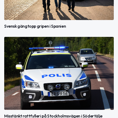
Svensk gängtopp gripen i Spanien
Misstänkt rattfylleri på Stockholmsvägen i Södertälje