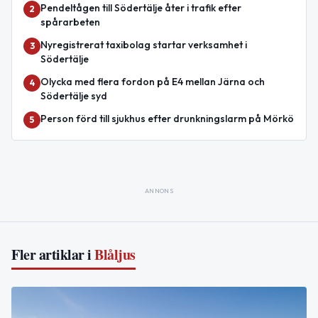
Pendeltågen till Södertälje åter i trafik efter
2
spårarbeten
Nyregistrerat taxibolag startar verksamhet i
3
Södertälje
Olycka med flera fordon på E4 mellan Järna och
4
Södertälje syd
Person förd till sjukhus efter drunkningslarm på Mörkö
5
ANNONS
Fler artiklar i
Blåljus