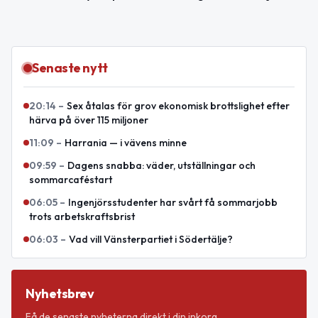
Senaste nytt
20:14
–
Sex åtalas för grov ekonomisk brottslighet efter
härva på över 115 miljoner
11:09
–
Harrania — i vävens minne
09:59
–
Dagens snabba: väder, utställningar och
sommarcaféstart
06:05
–
Ingenjörsstudenter har svårt få sommarjobb
trots arbetskraftsbrist
06:03
–
Vad vill Vänsterpartiet i Södertälje?
Nyhetsbrev
Få de senaste nyheterna direkt i din inkorg.