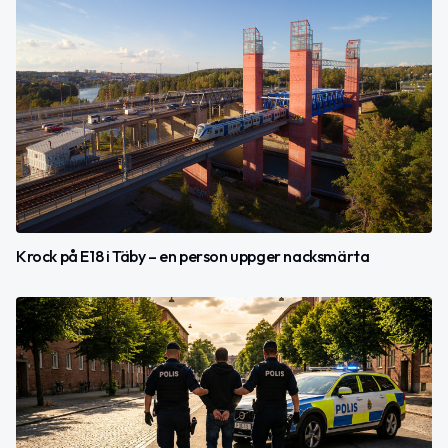
Krock på E18 i Täby – en person uppger nacksmärta