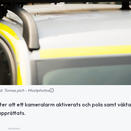
ild: Tomas pich - Mostphotos
fter att ett kameralarm aktiverats och polis samt väkta
upprättats.
ANNONS