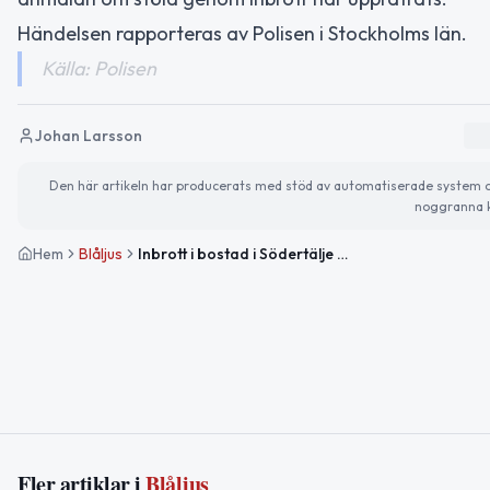
Händelsen rapporteras av Polisen i Stockholms län.
Källa: Polisen
Johan Larsson
Den här artikeln har producerats med stöd av automatiserade system och 
noggranna k
Hem
Blåljus
Inbrott i bostad i Södertälje bekräftat av polis
Fler artiklar i
Blåljus