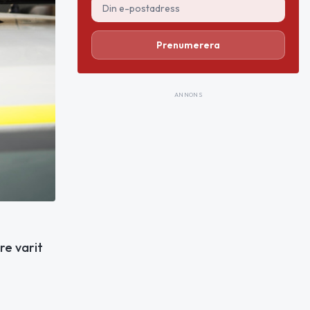
Prenumerera
ANNONS
re varit