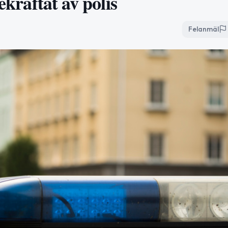
ekräftat av polis
Felanmäl