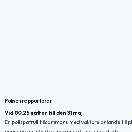
Polisen rapporterar
Vid 00.26 natten till den 31 maj
En polispatrull tillsammans med väktare anlände till 
anmälan om stöld genom inbrott har upprättats.