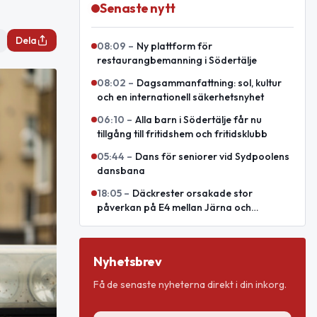
Senaste nytt
Dela
08:09
–
Ny plattform för
restaurangbemanning i Södertälje
08:02
–
Dagsammanfattning: sol, kultur
och en internationell säkerhetsnyhet
06:10
–
Alla barn i Södertälje får nu
tillgång till fritidshem och fritidsklubb
05:44
–
Dans för seniorer vid Sydpoolens
dansbana
18:05
–
Däckrester orsakade stor
påverkan på E4 mellan Järna och
Södertälje syd
Nyhetsbrev
Få de senaste nyheterna direkt i din inkorg.