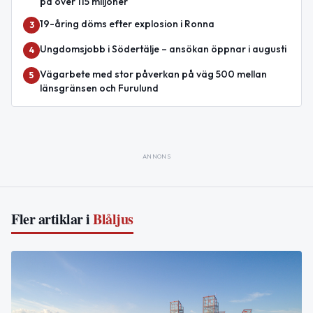
på över 115 miljoner
19-åring döms efter explosion i Ronna
3
Ungdomsjobb i Södertälje – ansökan öppnar i augusti
4
Vägarbete med stor påverkan på väg 500 mellan
5
länsgränsen och Furulund
ANNONS
Fler artiklar i
Blåljus