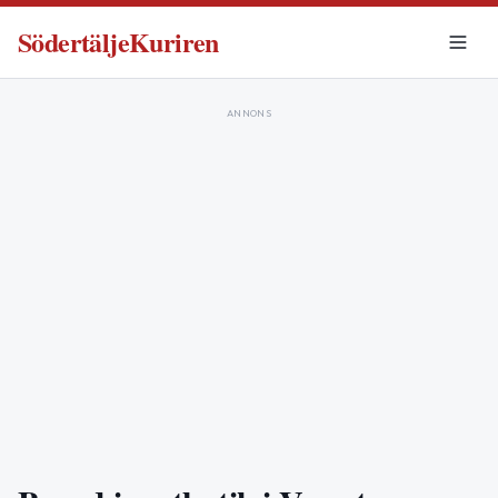
SödertäljeKuriren
ANNONS