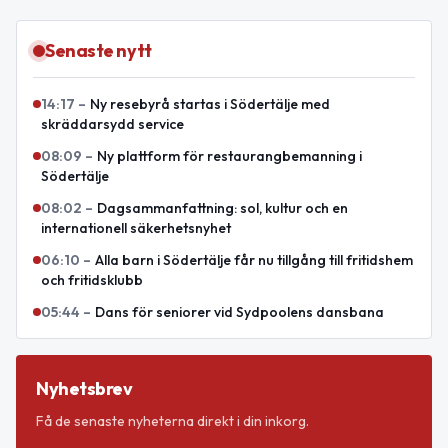
Senaste nytt
14:17
–
Ny resebyrå startas i Södertälje med
skräddarsydd service
08:09
–
Ny plattform för restaurangbemanning i
Södertälje
08:02
–
Dagsammanfattning: sol, kultur och en
internationell säkerhetsnyhet
06:10
–
Alla barn i Södertälje får nu tillgång till fritidshem
och fritidsklubb
05:44
–
Dans för seniorer vid Sydpoolens dansbana
Nyhetsbrev
Få de senaste nyheterna direkt i din inkorg.