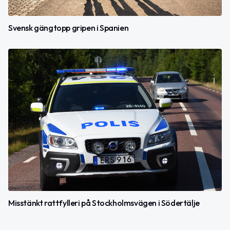
Svensk gängtopp gripen i Spanien
Misstänkt rattfylleri på Stockholmsvägen i Södertälje