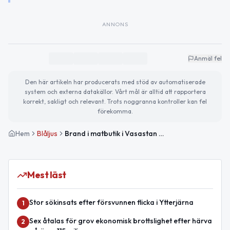
ANNONS
Anmäl fel
Den här artikeln har producerats med stöd av automatiserade
system och externa datakällor. Vårt mål är alltid att rapportera
korrekt, sakligt och relevant. Trots noggranna kontroller kan fel
förekomma.
Hem
Blåljus
Brand i matbutik i Vasastan – ingen skadad
Mest läst
Stor sökinsats efter försvunnen flicka i Ytterjärna
1
Sex åtalas för grov ekonomisk brottslighet efter härva
2