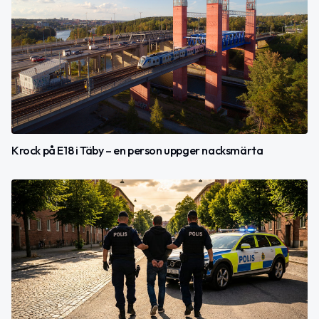
Krock på E18 i Täby – en person uppger nacksmärta