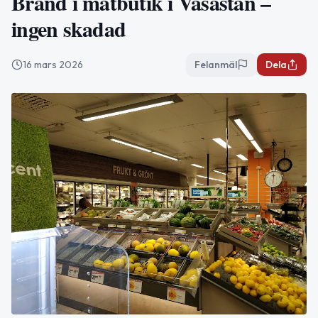
Brand i matbutik i Vasastan –
ingen skadad
16 mars 2026
Felanmäl
Dela