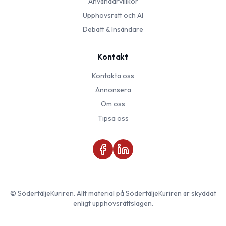
Användarvillkor
Upphovsrätt och AI
Debatt & Insändare
Kontakt
Kontakta oss
Annonsera
Om oss
Tipsa oss
©
SödertäljeKuriren
. Allt material på
SödertäljeKuriren
är skyddat
enligt upphovsrättslagen.