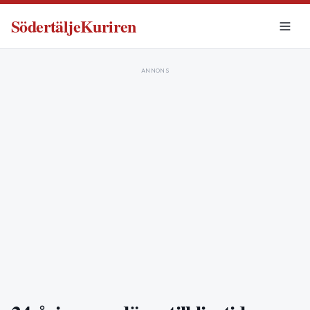
SödertäljeKuriren
ANNONS