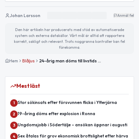
Johan Larsson
Anmäl fel
Den här artikeln har producerats med stöd av automatiserade
system och externa datakällor. Vårt mål är alltid att rapportera
korrekt, sakligt och relevant. Trots noggranna kontroller kan fel
förekomma.
Hem
Blåljus
24-årig man döms till livstids fängelse för dubbelmord i Järfälla
Mest läst
Stor sökinsats efter försvunnen flicka i Ytterjärna
1
19-åring döms efter explosion i Ronna
2
Ungdomsjobb i Södertälje – ansökan öppnar i augusti
3
Sex åtalas för grov ekonomisk brottslighet efter härva
4