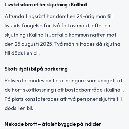
Livstidsdom efter skjutning i Kallhäll
Attunda tingsrätt har dömt en 24-årig man till
livstids fängelse för två fall av mord, efter en
skjutning i Kallhäll i Järfälla kommun natten mot
den 25 augusti 2025. Två män hittades då skjutna
till döds i en bil.
Sköts ihjäl i bil på parkering
Polisen larmades av flera inringare som uppgett att
de hört skottlossning i ett bostadsområde i Kallhäll.
På plats konstaterades att två personer skjutits till
döds i en bil.
Nekade brott – åtalet byggde på indicier