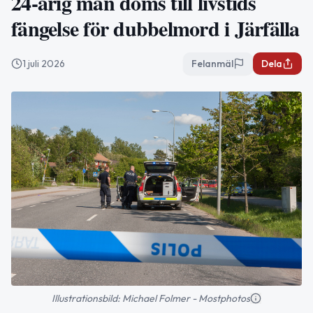
24-årig man döms till livstids
fängelse för dubbelmord i Järfälla
1 juli 2026
Felanmäl
Dela
Illustrationsbild: Michael Folmer - Mostphotos