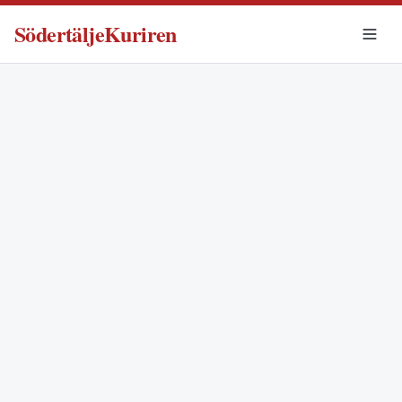
SödertäljeKuriren